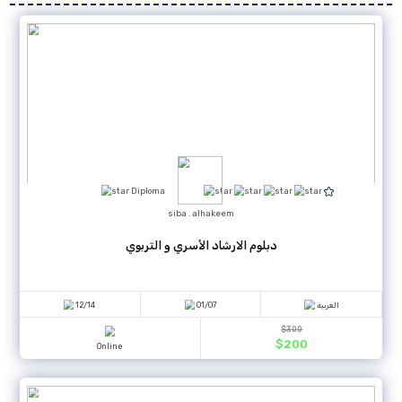
أنشئ حسابك المجاني الآن .
دروس الاونلاين
جميع الدورات
فلترة الدورات
ة حسب البلد
دورات البورد الألماني