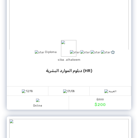
Diploma
siba . alhakeem
دبلوم الارشاد الأسري و التربوي
12/14
01/07
$
$
Online