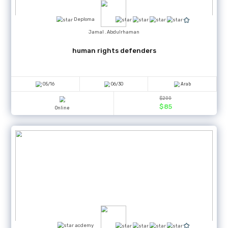
3
20
Online
CT
Jamal . Abdulrhaman
International Criminal Law